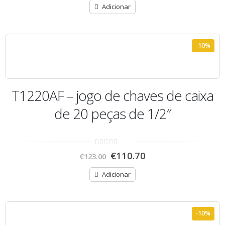
5
Adicionar
-10%
T1220AF – jogo de chaves de caixa
de 20 peças de 1/2″
0
€
110.70
€
123.00
out
of
5
Adicionar
-10%