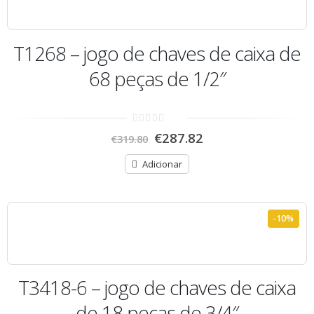
T1268 – jogo de chaves de caixa de
68 peças de 1/2″
0
€
287.82
€
319.80
out
of
5
Adicionar
-10%
T3418-6 – jogo de chaves de caixa
de 18 peças de 3/4″