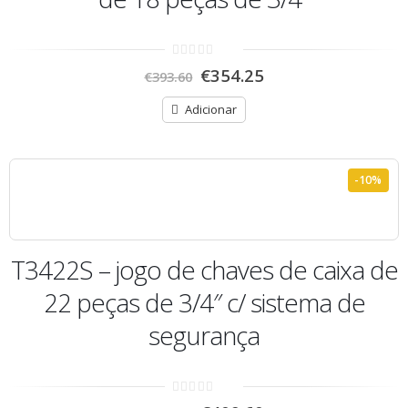
0
€
354.25
€
393.60
out
of
5
Adicionar
-10%
T3422S – jogo de chaves de caixa de
22 peças de 3/4″ c/ sistema de
segurança
0