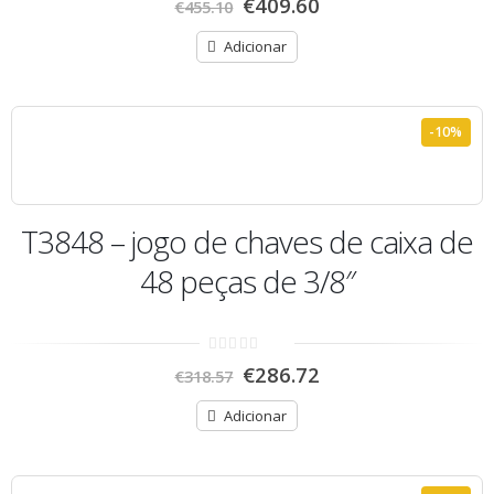
€
409.60
€
455.10
out
of
5
Adicionar
-10%
T3848 – jogo de chaves de caixa de
48 peças de 3/8″
0
€
286.72
€
318.57
out
of
5
Adicionar