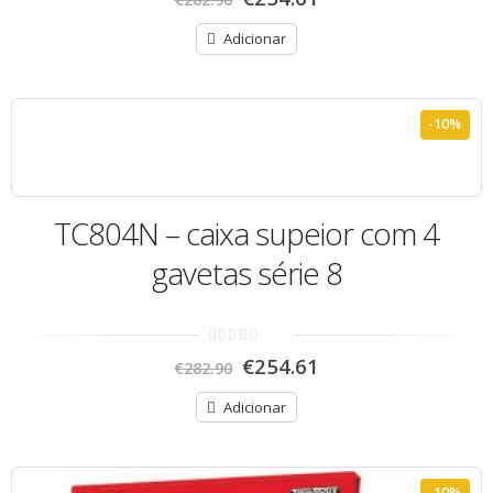
out
of
5
Adicionar
-10%
TC804N – caixa supeior com 4
gavetas série 8
0
€
254.61
€
282.90
out
of
5
Adicionar
-10%