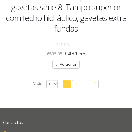
gavetas série 8. Tampo superior
com fecho hidráulico, gavetas extra
fundas
0
€
481.55
€
535.05
out
of
5
Adicionar
Visão:
1
2
3
Contactos