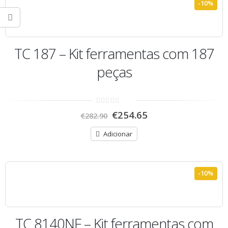
-10%
TC 187 – Kit ferramentas com 187
peças
0
€
254.65
€
282.90
out
of
5
Adicionar
-10%
TC 8140NF – Kit ferramentas com