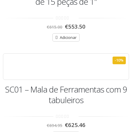
de 15 peças de 1″
0
€
553.50
€
615.00
out
of
5
Adicionar
-10%
SC01 – Mala de Ferramentas com 9
tabuleiros
0
€
625.46
€
694.95
out
of