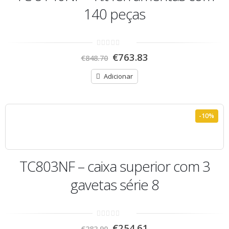
140 peças
0
€
763.83
€
848.70
out
of
5
Adicionar
-10%
TC803NF – caixa superior com 3
gavetas série 8
0
€
254.61
€
282.90