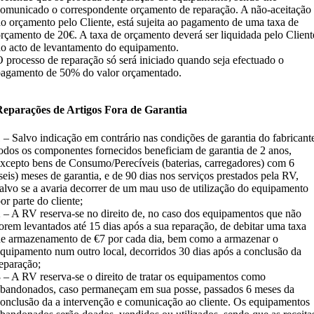
omunicado o correspondente orçamento de reparação. A não-aceitação
o orçamento pelo Cliente, está sujeita ao pagamento de uma taxa de
rçamento de 20€. A taxa de orçamento deverá ser liquidada pelo Client
o acto de levantamento do equipamento.
 processo de reparação só será iniciado quando seja efectuado o
agamento de 50% do valor orçamentado.
Reparações de Artigos Fora de Garantia
 – Salvo indicação em contrário nas condições de garantia do fabricant
odos os componentes fornecidos beneficiam de garantia de 2 anos,
xcepto bens de Consumo/Perecíveis (baterias, carregadores) com 6
seis) meses de garantia, e de 90 dias nos serviços prestados pela RV,
alvo se a avaria decorrer de um mau uso de utilização do equipamento
or parte do cliente;
 – A RV reserva-se no direito de, no caso dos equipamentos que não
orem levantados até 15 dias após a sua reparação, de debitar uma taxa
e armazenamento de €7 por cada dia, bem como a armazenar o
quipamento num outro local, decorridos 30 dias após a conclusão da
eparação;
 – A RV reserva-se o direito de tratar os equipamentos como
bandonados, caso permaneçam em sua posse, passados 6 meses da
onclusão da a intervenção e comunicação ao cliente. Os equipamentos