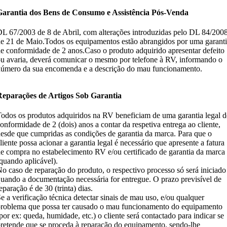
Garantia dos Bens de Consumo e Assistência Pós-Venda
L 67/2003 de 8 de Abril, com alterações introduzidas pelo DL 84/2008
e 21 de Maio.Todos os equipamentos estão abrangidos por uma garant
e conformidade de 2 anos.Caso o produto adquirido apresentar defeito
u avaria, deverá comunicar o mesmo por telefone à RV, informando o
úmero da sua encomenda e a descrição do mau funcionamento.
Reparações de Artigos Sob Garantia
odos os produtos adquiridos na RV beneficiam de uma garantia legal d
onformidade de 2 (dois) anos a contar da respetiva entrega ao cliente,
esde que cumpridas as condições de garantia da marca. Para que o
liente possa acionar a garantia legal é necessário que apresente a fatura
e compra no estabelecimento RV e/ou certificado de garantia da marca
quando aplicável).
o caso de reparação do produto, o respectivo processo só será iniciado
uando a documentação necessária for entregue. O prazo previsível de
eparação é de 30 (trinta) dias.
e a verificação técnica detectar sinais de mau uso, e/ou qualquer
roblema que possa ter causado o mau funcionamento do equipamento
por ex: queda, humidade, etc.) o cliente será contactado para indicar se
retende que se proceda à reparação do equipamento, sendo-lhe