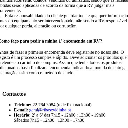
bandonados serão doados, vendidos ou utilizados, sendo que as receita
btidas serão aplicadas de acordo da forma que a RV julgar mais
onveniente;
 – É da responsabilidade do cliente guardar toda e qualquer informação
ntes do equipamento ser intervencionado, não sendo a RV responsável
or qualquer perda, alteração ou corrupção;
Como faço para pedir a minha 1ª encomenda em RV?
ntes de fazer a primeira encomenda deve registar-se no nosso site. O
egisto é um processo simples e rápido. Deve adicionar os produtos que
retende ao carrinho de compras. Assim que tenha todos os produtos
dicionados basta finalizar a encomenda indicando a morada de entrega 
acturação assim como o método de envio.
Contactos
Telefone:
22 764 3084 (rede fixa nacional)
E-mail:
geral@ribasevidinha.pt
Horário:
2ª a 6ª das 7h15 - 12h00 : 13h30 - 19h00
Sábados 7h15 - 12h00 : 13h00 - 17h00