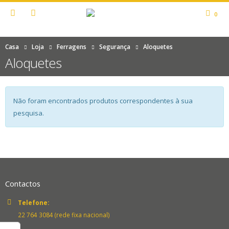
0
Casa
Loja
Ferragens
Segurança
Aloquetes
Aloquetes
Não foram encontrados produtos correspondentes à sua
pesquisa.
Contactos
Telefone:
22 764 3084 (rede fixa nacional)